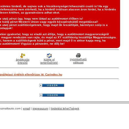
sületes hirdető, de sajnos sok a hiszékenységet kihasználó csaló is! Ha egy
elefonszáma nem elérhető, ha a hirdető irrálisan alacson áron hirdet, ha a hirdetés
desen kitöltve, az gyanakvásra adhat okot.
e utalj pénzt úgy, hogy nem láttad az autót/motort élőben is!
e küldj pénzt Western Union vagy egyéb készpénzküldő megoldással!
e utalj pénzt szállítócégeknek, hogy majd ők leszállítják, bármilyen szép is a
onlapjuk!
lási gyakorlat, hogy az eladó azt állítja, hogy a autót/motort magyarországról
, magyar rendszám van rajta, és majd az XY szállítócég leszállítja Magyarországra.
i, hanem a szállítócégenk küld a pénzt, mert majd ő is akkor kapja meg, ha
z autót/motort! Vigyázz a pénzedre, ne dőlj be!
nyomtatható
árváltozás
küldje el
változat
értesítő
ismerősének!
náltpiaci értékét ellenőrizze itt: Carindex.hu
sznaltauto.com |
email
|
impresszum
|
hirdetési lehet?ségek