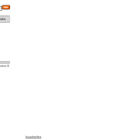
ztus 8.
buszberles