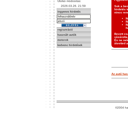
Utolsó módosítás:
2026.03.26. 21:59
Sok a bec
hirdetés t
ingyenes hirdetés
nincs ren
N
N
N
h
regisztráció
Bevett csa
használt autók
vásárolta
motorok
És ne nek
átvetted a
kedvenc hirdetések
Az autó hasz
©2004 ha