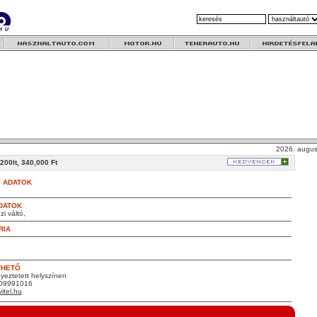
2026. augus
0lt, 340,000 Ft
 ADATOK
DATOK
i váltó,
RIA
THETŐ
yeztetett helyszínen
309991016
itel.hu