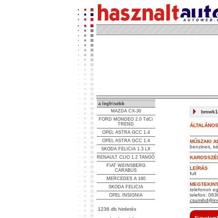
a legfrisebb
MAZDA CX-30
bmwk120
FORD MONDEO 2.0 TdCi
TREND
ÁLTALÁNOS
OPEL ASTRA GCC 1.4
OPEL ASTRA GCC 1.4
MŰSZAKI A
benzines, kéz
SKODA FELICIA 1.3 LX
RENAULT CLIO 1.2 TANGÓ
KAROSSZÉ
FIAT WEINSBERG
LEÍRÁS
CARABUS
full
MERCEDES A 160
MEGTEKIN
SKODA FELICIA
telefonon eg
telefon: 06
OPEL INSIGNIA
csumihd@inv
1236 db hirdetés
Figyelem!