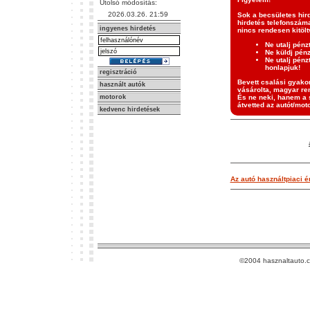
Utolsó módosítás:
2026.03.26. 21:59
Sok a becsületes hir
hirdetés telefonszáma
ingyenes hirdetés
nincs rendesen kitölt
Ne utalj pénz
Ne küldj pén
Ne utalj pénz
honlapjuk!
regisztráció
Bevett csalási gyakor
használt autók
vásárolta, magyar ren
motorok
És ne neki, hanem a s
átvetted az autót/moto
kedvenc hirdetések
Az autó használtpiaci ér
©2004 hasznaltauto.