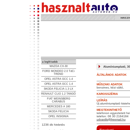
a legfrisebb
MAZDA CX-30
Alumíniumplató, 30
FORD MONDEO 2.0 TdCi
TREND
ÁLTALÁNOS ADATOK
OPEL ASTRA GCC 1.4
OPEL ASTRA GCC 1.4
MŰSZAKI ADATOK
benzines, kézi váltó,
SKODA FELICIA 1.3 LX
RENAULT CLIO 1.2 TANGÓ
KAROSSZÉRIA
FIAT WEINSBERG
LEÍRÁS
CARABUS
Új alumíniumplató kiste
MERCEDES A 160
MEGTEKINTHETŐ
SKODA FELICIA
telefonon egyeztetett he
telefon: 06 30 2164184
OPEL INSIGNIA
udvardls@freemail.hu
1236 db hirdetés
Figyelem!