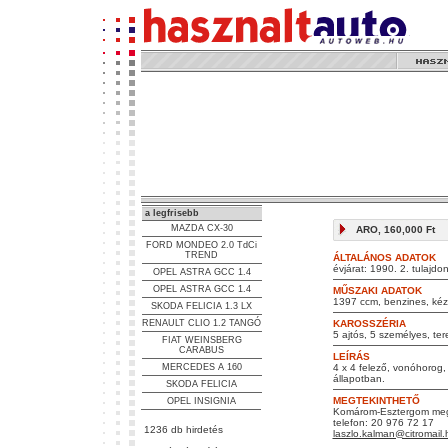
a legfrisebb
MAZDA CX-30
ARO, 160,000 Ft
FORD MONDEO 2.0 TdCi
TREND
ÁLTALÁNOS ADATOK
évjárat: 1990. 2. tulajdo
OPEL ASTRA GCC 1.4
OPEL ASTRA GCC 1.4
MŰSZAKI ADATOK
1397 ccm, benzines, kézi
SKODA FELICIA 1.3 LX
RENAULT CLIO 1.2 TANGÓ
KAROSSZÉRIA
5 ajtós, 5 személyes, ter
FIAT WEINSBERG
CARABUS
LEÍRÁS
MERCEDES A 160
4 x 4 felező, vonóhorog,
állapotban.
SKODA FELICIA
MEGTEKINTHETŐ
OPEL INSIGNIA
Komárom-Esztergom meg
telefon: 20 976 72 17
1236 db hirdetés
laszlo.kalman@citromail.