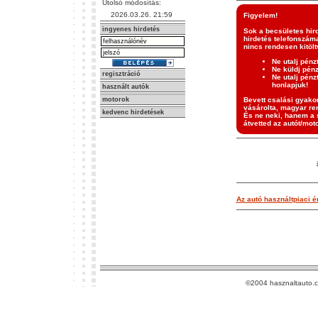
Utolsó módosítás:
2026.03.26. 21:59
Figyelem!
ingyenes hirdetés
Sok a becsületes hir
hirdetés telefonszáma
nincs rendesen kitölt
Ne utalj pénz
Ne küldj pén
regisztráció
Ne utalj pénz
honlapjuk!
használt autók
motorok
Bevett csalási gyakor
vásárolta, magyar ren
kedvenc hirdetések
És ne neki, hanem a s
átvetted az autót/moto
Az autó használtpiaci ér
©2004 hasznaltauto.