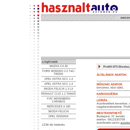
a legfrisebb
MAZDA CX-30
ProfiX-GTi-Disolac,
FORD MONDEO 2.0 TdCi
TREND
ÁLTALÁNOS ADATOK
OPEL ASTRA GCC 1.4
OPEL ASTRA GCC 1.4
MŰSZAKI ADATOK
benzines, kézi váltó,
SKODA FELICIA 1.3 LX
RENAULT CLIO 1.2 TANGÓ
KAROSSZÉRIA
FIAT WEINSBERG
LEÍRÁS
CARABUS
Autofestékek keverése, 
MERCEDES A 160
nagykereskedelme. Profi
SKODA FELICIA
MEGTEKINTHETŐ
Budapest, IV. kerület
OPEL INSIGNIA
telefon: 0612330709
autofestek.uw.hu
autola
1236 db hirdetés