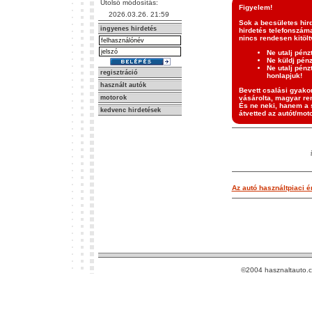
Utolsó módosítás:
Figyelem!
2026.03.26. 21:59
Sok a becsületes hir
ingyenes hirdetés
hirdetés telefonszáma
nincs rendesen kitölt
Ne utalj pénz
Ne küldj pén
Ne utalj pénz
regisztráció
honlapjuk!
használt autók
Bevett csalási gyakor
motorok
vásárolta, magyar ren
És ne neki, hanem a s
kedvenc hirdetések
átvetted az autót/moto
Az autó használtpiaci ér
©2004 hasznaltauto.