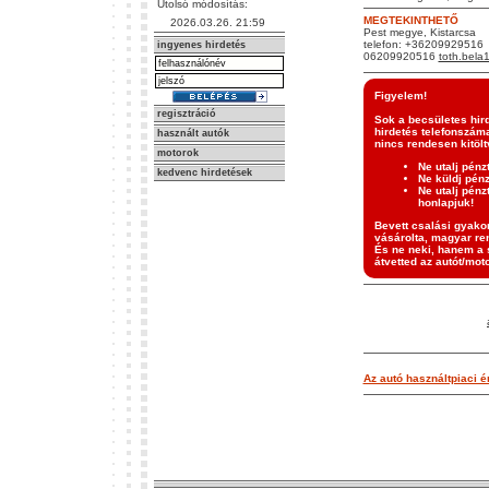
Utolsó módosítás:
MEGTEKINTHETŐ
2026.03.26. 21:59
Pest megye, Kistarcsa
telefon: +36209929516
ingyenes hirdetés
06209920516
toth.bel
Figyelem!
regisztráció
Sok a becsületes hir
hirdetés telefonszáma
használt autók
nincs rendesen kitölt
motorok
Ne utalj pénz
kedvenc hirdetések
Ne küldj pén
Ne utalj pénz
honlapjuk!
Bevett csalási gyakor
vásárolta, magyar ren
És ne neki, hanem a s
átvetted az autót/moto
Az autó használtpiaci ér