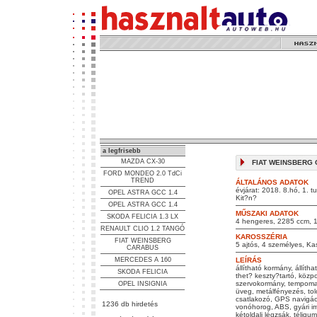
a legfrisebb
MAZDA CX-30
FIAT WEINSBERG C
FORD MONDEO 2.0 TdCi
TREND
ÁLTALÁNOS ADATOK
évjárat: 2018. 8.hó, 1. t
OPEL ASTRA GCC 1.4
Kit?n?
OPEL ASTRA GCC 1.4
MŰSZAKI ADATOK
SKODA FELICIA 1.3 LX
4 hengeres, 2285 ccm, 15
RENAULT CLIO 1.2 TANGÓ
KAROSSZÉRIA
FIAT WEINSBERG
5 ajtós, 4 személyes, Ka
CARABUS
MERCEDES A 160
LEÍRÁS
állítható kormány, állít
SKODA FELICIA
thet? keszty?tartó, közpon
szervokormány, tempomat,
OPEL INSIGNIA
üveg, metálfényezés, tol
csatlakozó, GPS navigáci
1236 db hirdetés
vonóhorog, ABS, gyári imm
kétoldali légzsák, téligum