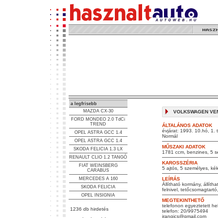
a legfrisebb
MAZDA CX-30
VOLKSWAGEN VENT
FORD MONDEO 2.0 TdCi
TREND
ÁLTALÁNOS ADATOK
évjárat: 1993. 10.hó, 1. 
OPEL ASTRA GCC 1.4
Normál
OPEL ASTRA GCC 1.4
MŰSZAKI ADATOK
SKODA FELICIA 1.3 LX
1781 ccm, benzines, 5 s
RENAULT CLIO 1.2 TANGÓ
KAROSSZÉRIA
FIAT WEINSBERG
5 ajtós, 5 személyes, kék
CARABUS
MERCEDES A 160
LEÍRÁS
Állítható kormány, állíth
SKODA FELICIA
felnivel, tetőcsomagtartó
OPEL INSIGNIA
MEGTEKINTHETŐ
telefonon egyeztetett he
1236 db hirdetés
telefon: 20/9975494
jrangics@gmail.com