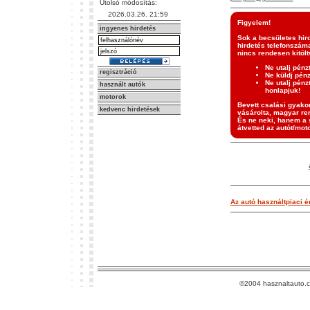
Utolsó módosítás:
2026.03.26. 21:59
Figyelem!
ingyenes hirdetés
Sok a becsületes hir
hirdetés telefonszáma
nincs rendesen kitölt
Ne utalj pénz
regisztráció
Ne küldj pén
Ne utalj pénz
használt autók
honlapjuk!
motorok
Bevett csalási gyakor
kedvenc hirdetések
vásárolta, magyar ren
És ne neki, hanem a s
átvetted az autót/moto
Az autó használtpiaci ér
©2004 hasznaltauto.