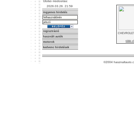
Utolsó módosítás:
2026.03.26. 21:59
ingyenes hirdetés
regisztráció
CHEVROLET
használt autók
több c
motorok
kedvenc hirdetések
©2004 hasznaltauto.