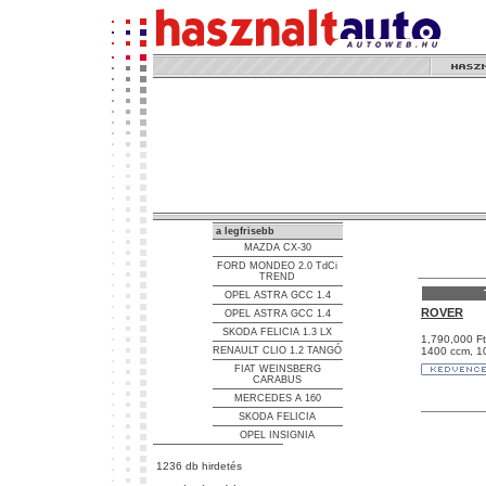
a legfrisebb
MAZDA CX-30
FORD MONDEO 2.0 TdCi
TREND
OPEL ASTRA GCC 1.4
ROVER
OPEL ASTRA GCC 1.4
SKODA FELICIA 1.3 LX
1,790,000 Ft
RENAULT CLIO 1.2 TANGÓ
1400 ccm, 1
FIAT WEINSBERG
CARABUS
MERCEDES A 160
SKODA FELICIA
OPEL INSIGNIA
1236 db hirdetés