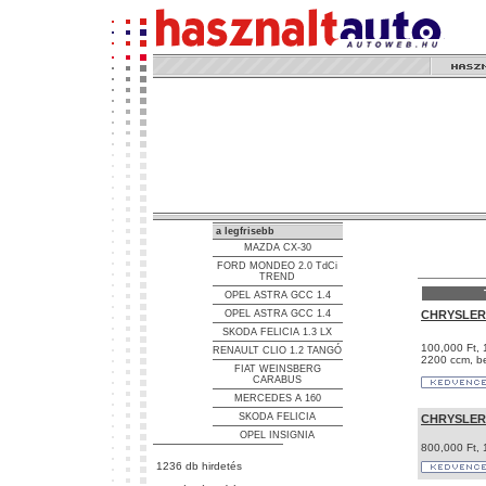
a legfrisebb
MAZDA CX-30
FORD MONDEO 2.0 TdCi
TREND
OPEL ASTRA GCC 1.4
OPEL ASTRA GCC 1.4
CHRYSLER
SKODA FELICIA 1.3 LX
100,000 Ft,
RENAULT CLIO 1.2 TANGÓ
2200 ccm, b
FIAT WEINSBERG
CARABUS
MERCEDES A 160
SKODA FELICIA
CHRYSLER
OPEL INSIGNIA
800,000 Ft, 
1236 db hirdetés