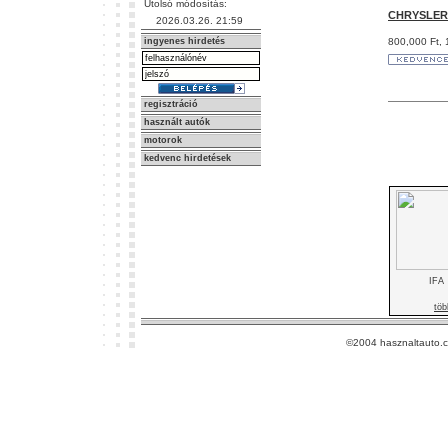
Utolsó módosítás:
CHRYSLER
2026.03.26. 21:59
ingyenes hirdetés
800,000 Ft, 
regisztráció
használt autók
motorok
kedvenc hirdetések
IFA
töb
©2004 hasznaltauto.